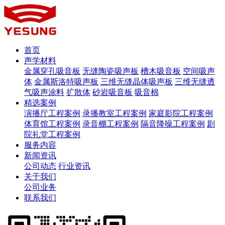
首页
声学材料
金属穿孔吸音板
无缝陶瓷吸声板
槽木吸音板
空间吸声
体
金属斯洛特吸声板
三维无缝晶体吸声板
三维无缝透
气吸声涂料
扩散体
砂岩吸音板
吸音棉
精选案例
演播厅工程案例
录播教室工程案例
家庭影院工程案例
体育馆工程案例
录音棚工程案例
隔音降噪工程案例
剧
院礼堂工程案例
服务内容
新闻资讯
公司动态
行业资讯
关于我们
公司业务
联系我们