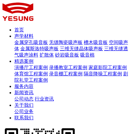
首页
声学材料
金属穿孔吸音板
无缝陶瓷吸声板
槽木吸音板
空间吸声
体
金属斯洛特吸声板
三维无缝晶体吸声板
三维无缝透
气吸声涂料
扩散体
砂岩吸音板
吸音棉
精选案例
演播厅工程案例
录播教室工程案例
家庭影院工程案例
体育馆工程案例
录音棚工程案例
隔音降噪工程案例
剧
院礼堂工程案例
服务内容
新闻资讯
公司动态
行业资讯
关于我们
公司业务
联系我们