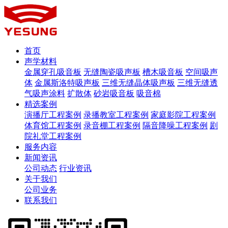
首页
声学材料
金属穿孔吸音板
无缝陶瓷吸声板
槽木吸音板
空间吸声
体
金属斯洛特吸声板
三维无缝晶体吸声板
三维无缝透
气吸声涂料
扩散体
砂岩吸音板
吸音棉
精选案例
演播厅工程案例
录播教室工程案例
家庭影院工程案例
体育馆工程案例
录音棚工程案例
隔音降噪工程案例
剧
院礼堂工程案例
服务内容
新闻资讯
公司动态
行业资讯
关于我们
公司业务
联系我们