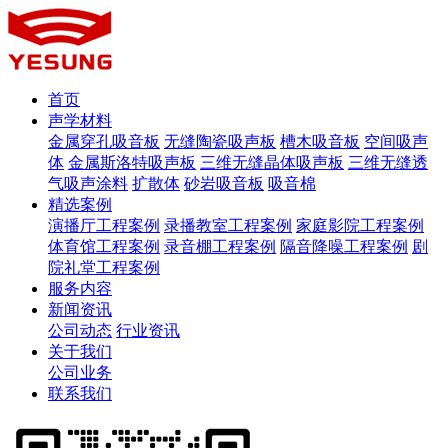
首页
声学材料
金属穿孔吸音板
无缝陶瓷吸声板
槽木吸音板
空间吸声
体
金属斯洛特吸声板
三维无缝晶体吸声板
三维无缝透
气吸声涂料
扩散体
砂岩吸音板
吸音棉
精选案例
演播厅工程案例
录播教室工程案例
家庭影院工程案例
体育馆工程案例
录音棚工程案例
隔音降噪工程案例
剧
院礼堂工程案例
服务内容
新闻资讯
公司动态
行业资讯
关于我们
公司业务
联系我们