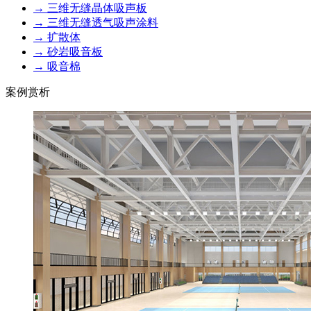
→ 三维无缝晶体吸声板
→ 三维无缝透气吸声涂料
→ 扩散体
→ 砂岩吸音板
→ 吸音棉
案例赏析