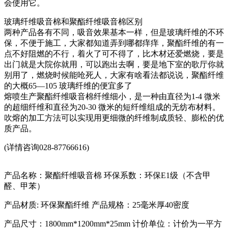
会使用它。
玻璃纤维吸音棉和聚酯纤维吸音棉区别
两种产品各有不同，吸音效果基本一样，但是玻璃纤维的不环
保，不便于施工，大家都知道弄到哪都痒痒，聚酯纤维的有一
点不好阻燃的不行，着火了可不得了，比木材还爱燃烧，要是
出门就是大院你就用，可以跑出去啊，要是地下室的歌厅你就
别用了，燃烧时候能呛死人，大家有啥看法都说说，聚酯纤维
的大概65—105 玻璃纤维的便宜多了
熔喷生产聚酯纤维吸音棉纤维细小，是一种由直径为1-4 微米
的超细纤维和直径为20-30 微米的短纤维组成的无纺布材料。
吹熔的加工方法可以实现用更细微的纤维制成质轻、膨松的优
质产品。
(详情咨询028-87766616)
产品名称：聚酯纤维吸音棉 环保系数：环保E1级（不含甲
醛、甲苯）
产品材质: 环保聚酯纤维 产品规格：25毫米厚40密度
产品尺寸：1800mm*1200mm*25mm 计价单位：计价为一平方