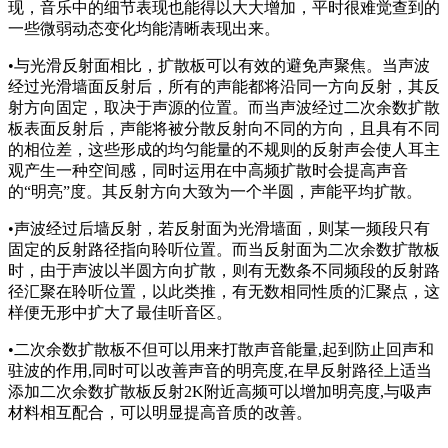
现，音乐中的细节表现也能得以大大增加，平时很难觉查到的
一些微弱动态变化均能清晰表现出来。
•与光滑反射面相比，扩散板可以有效的避免声聚焦。当声波
经过光滑墙面反射后，所有的声能都将沿同一方向反射，其反
射方向固定，取决于声源的位置。而当声波经过二次余数扩散
板表面反射后，声能将被分散反射向不同的方向，且具有不同
的相位差，这些形成的均匀能量的不规则的反射声会使人耳主
观产生一种空间感，同时运用在中高频扩散时会提高声音
的“明亮”度。其反射方向大致为一个半圆，声能平均扩散。
•声波经过后墙反射，若反射面为光滑墙面，则某一频段只有
固定的反射路径指向聆听位置。而当反射面为二次余数扩散板
时，由于声波以半圆方向扩散，则有无数条不同频段的反射路
径汇聚在聆听位置，以此类推，有无数相同性质的汇聚点，这
样便无形中扩大了最佳听音区。
•二次余数扩散板不但可以用来打散声音能量,起到防止回声和
驻波的作用,同时可以改善声音的明亮度,在早反射路径上适当
添加二次余数扩散板反射2K附近高频可以增加明亮度,与吸声
材料相互配合，可以明显提高音质的改善。