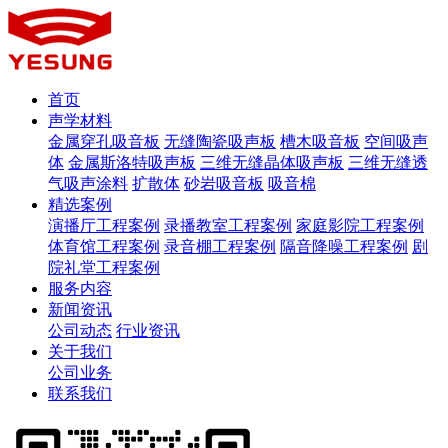
首页
声学材料
金属穿孔吸音板
无缝陶瓷吸声板
槽木吸音板
空间吸声
体
金属斯洛特吸声板
三维无缝晶体吸声板
三维无缝透
气吸声涂料
扩散体
砂岩吸音板
吸音棉
精选案例
演播厅工程案例
录播教室工程案例
家庭影院工程案例
体育馆工程案例
录音棚工程案例
隔音降噪工程案例
剧
院礼堂工程案例
服务内容
新闻资讯
公司动态
行业资讯
关于我们
公司业务
联系我们