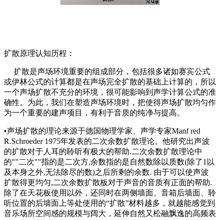
扩散原理认知历程：
扩散是声场环境重要的组成部分，包括很多诸如赛宾公式
或伊林公式的计算都是在声场完全扩散的基础上计算的，所以
一个声场扩散不充分的环境，很可能影响到声学计算公式的准
确性。为此，我们在塑造声场环境时，把使得声场扩散均匀作
为一个重要的建声项目，有利于音质的纯净与提高。
•声场扩散的理论来源于德国物理学家、声学专家Manf red
R.Schroeder 1975年发表的二次余数扩散理论。他研究出声波
的扩散对于人耳的聆听有极大的帮助.二次余数扩散理论中
的""二次""指的是二次方,余数指的是自然数除以质数(除了1以
及本身之外,无法除尽的数)之后所剩的余数. 由于可以使声波
扩散得更均匀,二次余数扩散板对于声音的音质有正面的帮助.
除了在天花板使用以外，还同时在两侧墙面、音箱后墙面、聆
听位置的后墙面上等处使用的“扩散”材料越多，就越能感觉到
音乐场所空间感的规模与阔大，延伸自然又松融飘逸的高频表