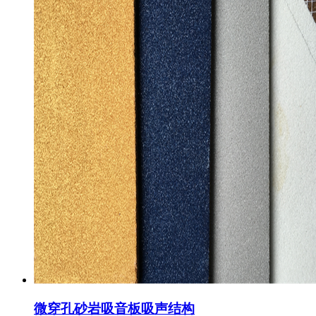
微穿孔砂岩吸音板吸声结构