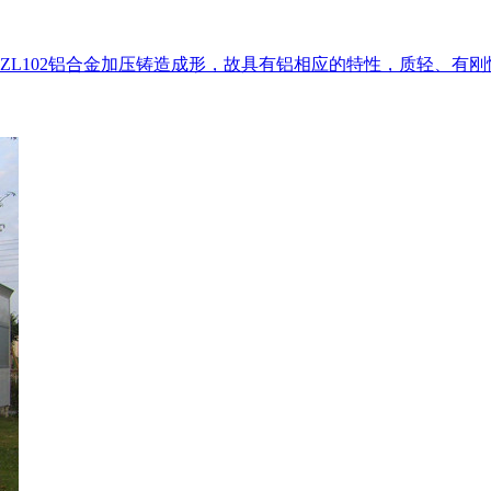
L102铝合金加压铸造成形，故具有铝相应的特性，质轻、有刚