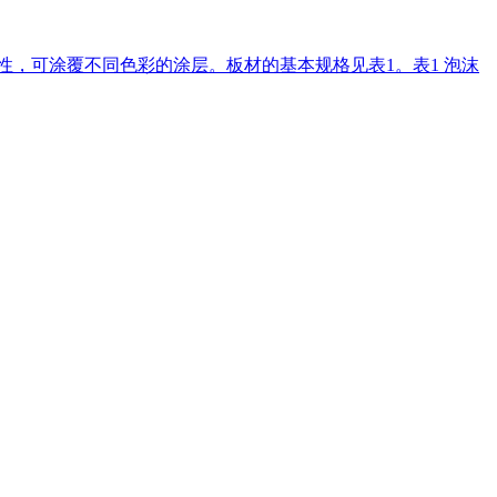
性，可涂覆不同色彩的涂层。板材的基本规格见表1。表1 泡沫