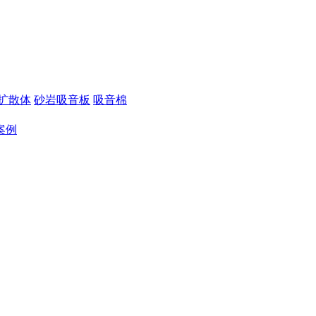
扩散体
砂岩吸音板
吸音棉
案例