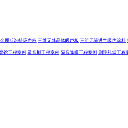
金属斯洛特吸声板
三维无缝晶体吸声板
三维无缝透气吸声涂料
育馆工程案例
录音棚工程案例
隔音降噪工程案例
剧院礼堂工程