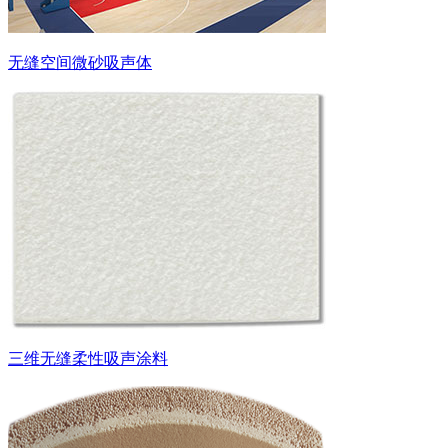
无缝空间微砂吸声体
三维无缝柔性吸声涂料