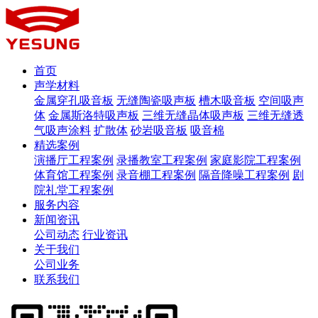
首页
声学材料
金属穿孔吸音板
无缝陶瓷吸声板
槽木吸音板
空间吸声
体
金属斯洛特吸声板
三维无缝晶体吸声板
三维无缝透
气吸声涂料
扩散体
砂岩吸音板
吸音棉
精选案例
演播厅工程案例
录播教室工程案例
家庭影院工程案例
体育馆工程案例
录音棚工程案例
隔音降噪工程案例
剧
院礼堂工程案例
服务内容
新闻资讯
公司动态
行业资讯
关于我们
公司业务
联系我们