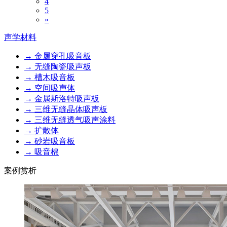
4
5
»
声学材料
→ 金属穿孔吸音板
→ 无缝陶瓷吸声板
→ 槽木吸音板
→ 空间吸声体
→ 金属斯洛特吸声板
→ 三维无缝晶体吸声板
→ 三维无缝透气吸声涂料
→ 扩散体
→ 砂岩吸音板
→ 吸音棉
案例赏析