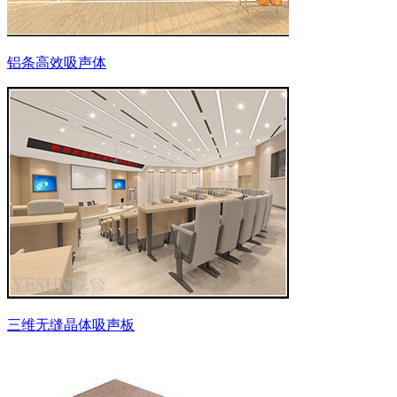
铝条高效吸声体
三维无缝晶体吸声板