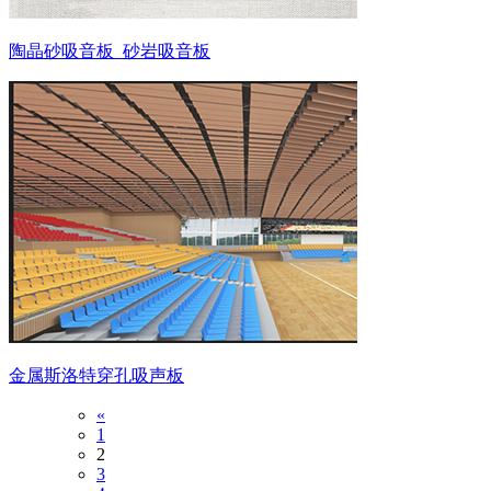
陶晶砂吸音板_砂岩吸音板
金属斯洛特穿孔吸声板
«
1
2
3