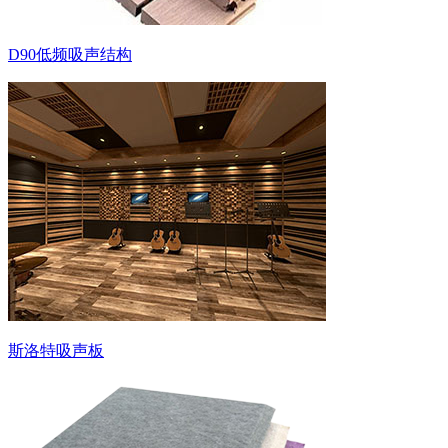
D90低频吸声结构
斯洛特吸声板