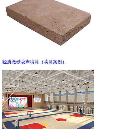
轻质微砂吸声喷涂（喷涂案例）